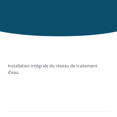
Installation intégrale du réseau de traitement
d’eau.
Refresco 2
Refresco 1
Refresco 2
Refresco 1